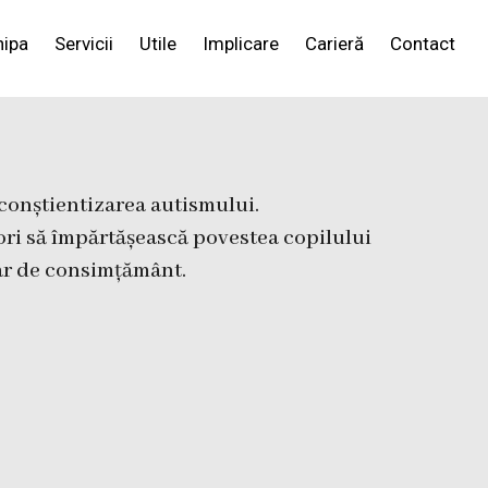
hipa
Servicii
Utile
Implicare
Carieră
Contact
 conștientizarea autismului.
ori să împărtășească povestea copilului
lar de consimțământ.