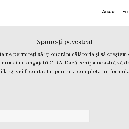
Acasa
Ec
Spune-ți povestea!
 ne permiteți să iți onorăm călătoria și să creștem
tă numai cu angajațîi CIRA. Dacă echipa noastră vă d
i larg, vei fi contactat pentru a completa un formu