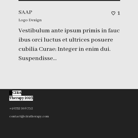
SAAP
1
Logo Design
Vestibulum ante ipsum primis in fauc
ibus orci luctus et ultrices posuere
cubilia Curae; Integer in enim dui.
Suspendisse…
©
CIRA
Therapy 2023
+40752 916 732
contact@ciratherapy.com